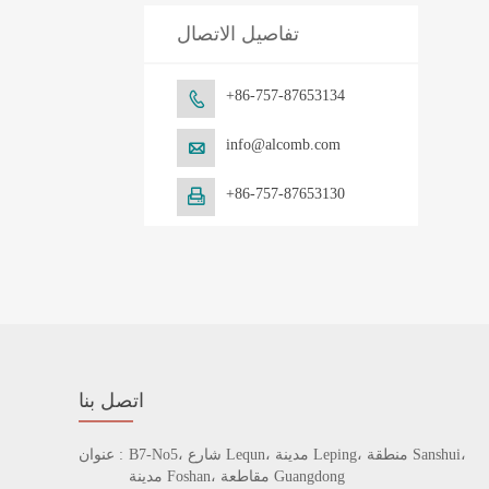
تفاصيل الاتصال
+86-757-87653134

info@alcomb.com

+86-757-87653130

اتصل بنا
B7-No5، شارع Lequn، مدينة Leping، منطقة Sanshui،
عنوان :
مدينة Foshan، مقاطعة Guangdong