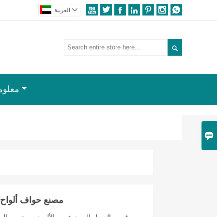








العربية

معلوم

مصنع حواف ألواح 