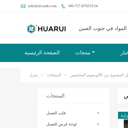

info@alcomb.com
+86-757-87653134

المواد في جنوب الصين
بار
منتجات
الصفحة الرئيسية
المصنوع من الألومنيوم المخصص
>
المنتجات
>
منزل
ص
المنتجات
+
قلب العسل
ارة
+
لوحة قرص العسل