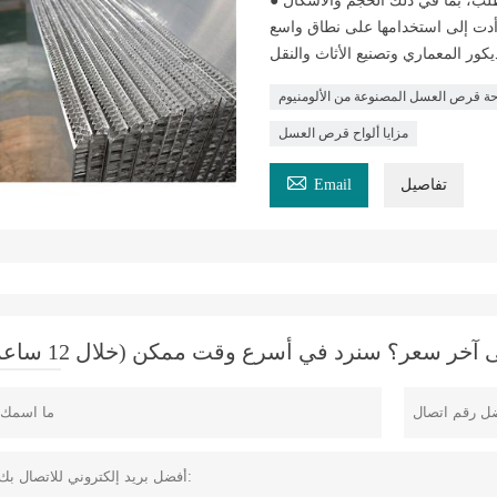
● قرص العسل المصنوع من الألومنيوم حسب الطلب، بما في ذلك الحجم والأشكال
 أدت إلى استخدامها على نطاق واسع
حة قرص العسل المصنوعة من الألومنيوم
مزايا ألواح قرص العسل

تفاصيل
Email
خر سعر؟ سنرد في أسرع وقت ممكن (خلال 12 ساعة)