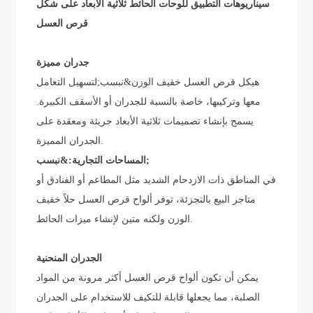
سيناريوهات التطبيق للوحات الحائط ثلاثية الأبعاد على شكل
قرص العسل
جدران مميزة
هيكل قرص العسل خفيف الوزن&نبسب;
لتسهيل التعامل
معها وتركيبها، خاصة بالنسبة للجدران أو الأسقف الكبيرة.
يسمح بإنشاء تصميمات ثلاثية الأبعاد جريئة ومعقدة على
الجدران المميزة.
المساحات التجارية:&نبسب;
في المناطق ذات الازدحام الشديد مثل المطاعم أو الفنادق أو
متاجر البيع بالتجزئة، توفر ألواح قرص العسل حلاً خفيف
الوزن ولكنه متين لإنشاء ميزات الحائط.
الجدران المنحنية
يمكن أن تكون ألواح قرص العسل أكثر مرونة من المواد
الصلبة، مما يجعلها قابلة للتكيف للاستخدام على الجدران