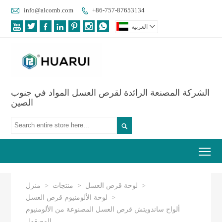

info@alcomb.com
+86-757-87653134









العربية
الشركة المصنعة الرائدة لقرص العسل المواد في جنوب
الصين

Tog
>
لوحة قرص العسل
>
منتجات
>
منزل
>
لوحة الألومنيوم قرص العسل
ألواح ساندويتش قرص العسل المصنوعة من الألومنيوم
المصقول