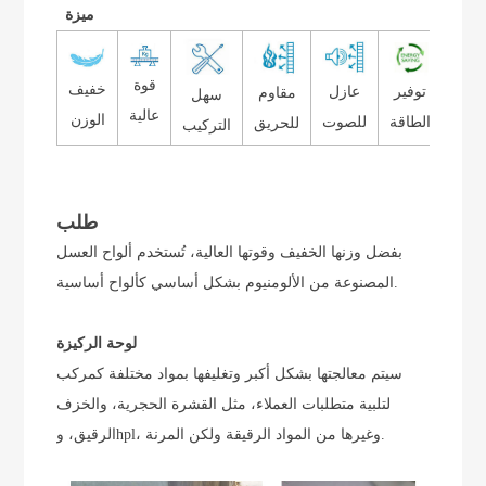
ميزة
قوة
خفيف
توفير
عازل
مقاوم
فاض
سهل
عالية
الوزن
الطاقة
للصوت
للحريق
كلفة
التركيب
طلب
بفضل وزنها الخفيف وقوتها العالية، تُستخدم ألواح العسل
المصنوعة من الألومنيوم بشكل أساسي كألواح أساسية.
لوحة الركيزة
سيتم معالجتها بشكل أكبر وتغليفها بمواد مختلفة كمركب
لتلبية متطلبات العملاء، مثل القشرة الحجرية، والخزف
الرقيق، وhpl، وغيرها من المواد الرقيقة ولكن المرنة.