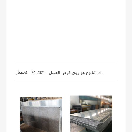
تحميل

كتالوج هواروي قرص العسل - 2021.pdf