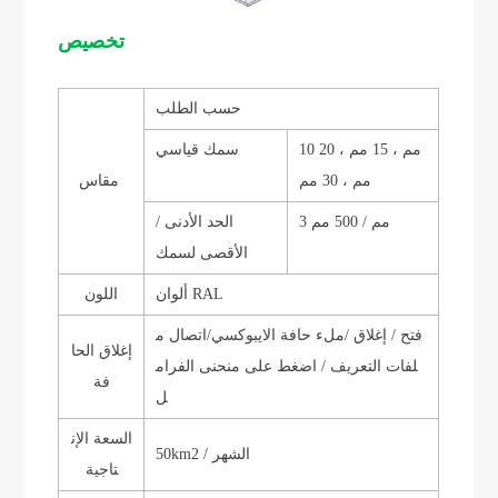
تخصيص
حسب الطلب
10 مم ، 15 مم ، 20
سمك قياسي
مم ، 30 مم
مقاس
3 مم / 500 مم
الحد الأدنى /
الأقصى لسمك
ألوان RAL
اللون
فتح / إغلاق /
ملء حافة الايبوكسي
/
اتصال م
إغلاق الحا
لفات التعريف /
اضغط على منحنى الفرام
فة
ل
السعة الإن
50km2 / الشهر
تاجية